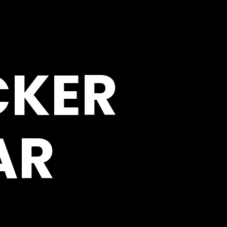
CKER
AR